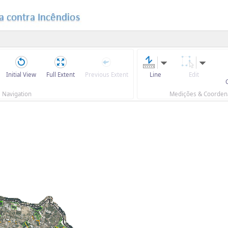
Initial View
Full Extent
Previous Extent
Line
Edit
Navigation
Medições & Coorden