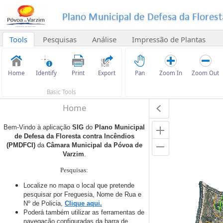
Tools
Pesquisas
Análise
Impressão de Plantas
Home
Identify
Print
Export
Pan
Zoom In
Zoom Out
Basic Tools
Home
Bem-Vindo à aplicação
SIG
do
Plano Municipal
de Defesa da Floresta contra Incêndios
(PMDFCI)
da
Câmara Municipal da Póvoa de
Varzim
.
Pesquisas:
Localize no mapa o local que pretende
pesquisar por Freguesia, Nome de Rua e
Nº de Policia,
Clique aqui.
Poderá também utilizar as ferramentas de
navegação configuradas da barra de