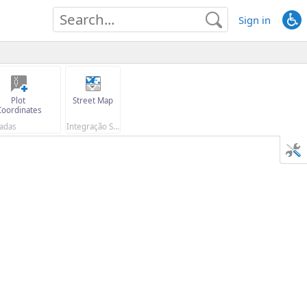
Sign in
Plot 
Street Map
Coordinates
adas
Integração Street Map